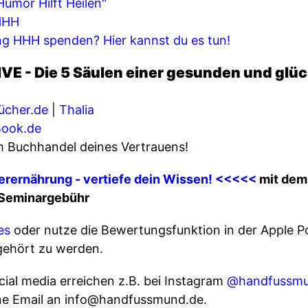
Humor Hilft Heilen"
 HHH
ng HHH spenden? Hier kannst du es tun!
IVE - Die 5 Säulen einer gesunden und glüc
ücher.de
|
Thalia
ook.de
em Buchhandel deines Vertrauens!
erernährung - vertiefe dein Wissen! <<<<<
mit dem
e Seminargebühr
es
oder nutze die Bewertungsfunktion in der Apple Po
gehört zu werden.
ial media erreichen z.B. bei Instagram
@handfussm
ine Email an info@handfussmund.de.