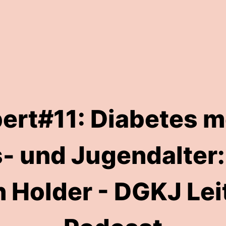
rt#11: Diabetes me
- und Jugendalter: 
 Holder - DGKJ Lei