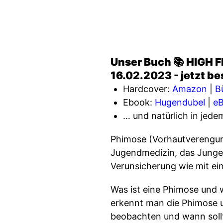
Unser Buch 📚 HIGH FI
16.02.2023 - jetzt be
Hardcover:
Amazon
|
B
Ebook:
Hugendubel
|
eB
… und natürlich in jed
Phimose (Vorhautverengung
Jugendmedizin, das Jungen 
Verunsicherung wie mit ei
Was ist eine Phimose und 
erkennt man die Phimose 
beobachten und wann sollt