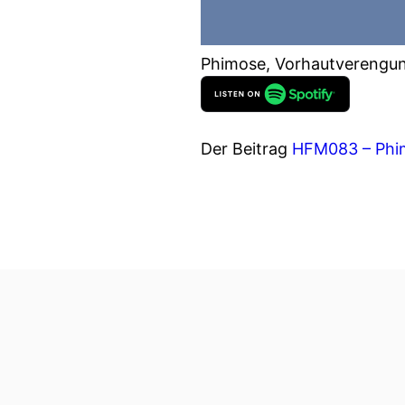
Phimose, Vorhautverengu
Der Beitrag
HFM083 – Phi